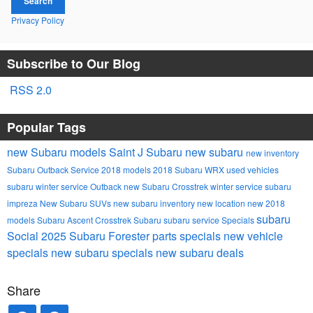
Search
Privacy Policy
Subscribe to Our Blog
RSS 2.0
Popular Tags
new Subaru models
Saint J Subaru
new subaru
new inventory
Subaru Outback
Service
2018 models
2018 Subaru WRX
used vehicles
subaru winter service
Outback
new Subaru Crosstrek
winter service
subaru
impreza
New Subaru SUVs
new subaru inventory
new location
new 2018
subaru
models
Subaru Ascent
Crosstrek
Subaru
subaru service
Specials
Social
2025 Subaru Forester
parts specials
new vehicle
specials
new subaru specials
new subaru deals
Share