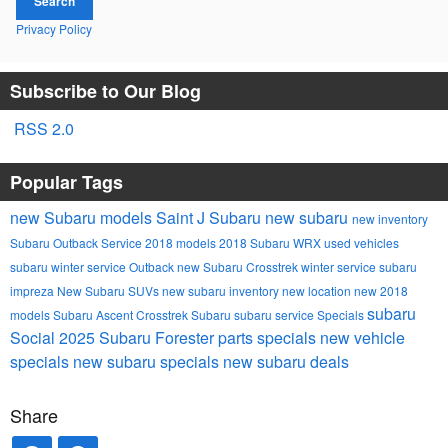
Search
Privacy Policy
Subscribe to Our Blog
RSS 2.0
Popular Tags
new Subaru models
Saint J Subaru
new subaru
new inventory
Subaru Outback
Service
2018 models
2018 Subaru WRX
used vehicles
subaru winter service
Outback
new Subaru Crosstrek
winter service
subaru
impreza
New Subaru SUVs
new subaru inventory
new location
new 2018
subaru
models
Subaru Ascent
Crosstrek
Subaru
subaru service
Specials
Social
2025 Subaru Forester
parts specials
new vehicle
specials
new subaru specials
new subaru deals
Share